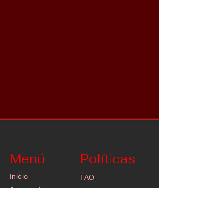
Menú
Políticas
Inicio
FAQ
Acerca de
Política de la tienda
Tienda
Envío y devoluciones
Blog