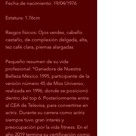
Fecha de nacimiento: 19/04/1976
Estatura: 1.76cm
Rasgos físicos: Ojos verdes, cabello 
castaño, de complexión delgada, alta, 
tez café clara, piernas alargadas
Pequeño resumen de su vida 
profesional: *Ganadora de Nuestra 
Belleza México 1995, participante de la 
versión número 45 de Miss Universo, 
realizada en 1996, donde se posicionó 
dentro del top 6. Posteriormente entra 
al CEA de Televisa, para convertirse en 
actriz. Durante su carrera como actriz 
siempre tuvo gran interés y 
preocupación por la vida fitness. En el 
año 2019 termina su certificación como 