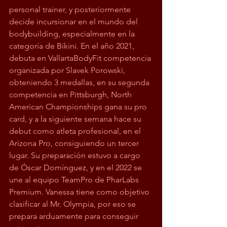
personal trainer, y posteriormente 
decide incursionar en el mundo del 
bodybuilding, especialmente en la 
categoría de Bikini. En el año 2021, 
debuta en VallartaBodyFit competencia 
organizada por Slavek Porowski, 
obteniendo 3 medallas, en su segunda 
competencia en Pittsburgh, North 
American Championships gana su pro 
card, y a la siguiente semana hace su 
debut como atleta profesional, en el 
Arizona Pro, consiguiendo un tercer 
lugar. Su preparación estuvo a cargo 
de Óscar Domínguez, y en el 2022 se 
une al equipo TeamPro de PharLabs 
Premium. Vanessa tiene como objetivo 
clasificar al Mr. Olympia, por eso se 
prepara arduamente para conseguir 