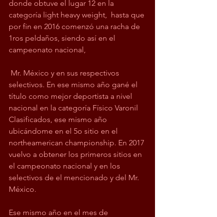
donde obtuve el lugar 12 en la 
categoría light heavy weight,  hasta que 
por fin en 2016 comenzó una racha de 
1ros peldaños, siendo así en el 
campeonato nacional,
 Mr. México y en sus respectivos 
selectivos. En ese mismo año gané el 
título como mejor deportista a nivel 
nacional en la categoría Físico Varonil 
Clasificados, ese mismo año 
ubicándome en el 5o sitio en el 
northeamerican championship. En 2017 
vuelvo a obtener los primeros sitios en 
el campeonato nacional y en los 
selectivos de el mencionado y del Mr. 
México. 
Ese mismo año en el mes de 