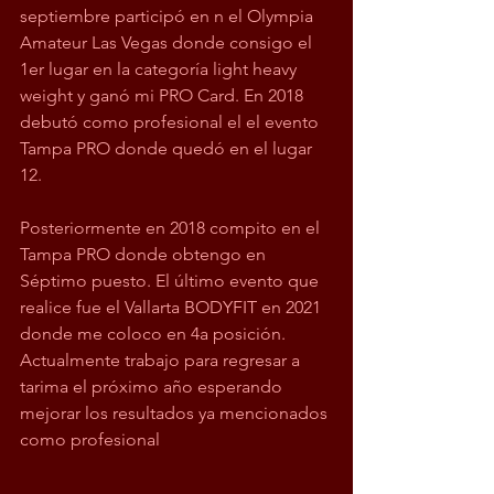
septiembre participó en n el Olympia 
Amateur Las Vegas donde consigo el 
1er lugar en la categoría light heavy 
weight y ganó mi PRO Card. En 2018 
debutó como profesional el el evento 
Tampa PRO donde quedó en el lugar 
12. 
Posteriormente en 2018 compito en el 
Tampa PRO donde obtengo en 
Séptimo puesto. El último evento que 
realice fue el Vallarta BODYFIT en 2021 
donde me coloco en 4a posición. 
Actualmente trabajo para regresar a 
tarima el próximo año esperando 
mejorar los resultados ya mencionados 
como profesional