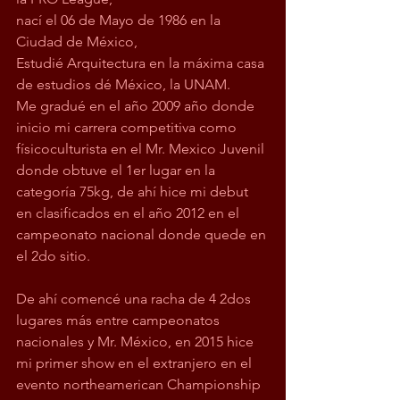
nací el 06 de Mayo de 1986 en la 
Ciudad de México,
Estudié Arquitectura en la máxima casa 
de estudios dé México, la UNAM. 
Me gradué en el año 2009 año donde 
inicio mi carrera competitiva como 
físicoculturista en el Mr. Mexico Juvenil 
donde obtuve el 1er lugar en la 
categoría 75kg, de ahí hice mi debut 
en clasificados en el año 2012 en el 
campeonato nacional donde quede en 
el 2do sitio. 
De ahí comencé una racha de 4 2dos 
lugares más entre campeonatos 
nacionales y Mr. México, en 2015 hice 
mi primer show en el extranjero en el 
evento northeamerican Championship 