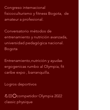
Congreso internacional 
fisicoculturismo y fitness Bogota,  de 
amateur a profesional.
Conversatorio métodos de 
entrenamiento y nutrición avanzada, 
universidad pedagógica nacional. 
Bogota
Entrenamiento,nutrición y ayudas 
ergogenicas rumbo al Olympia, fit 
caribe expo , barranquilla.
Logros deportivos 
💪🏻⭕️competidor Olympia 2022 
classic physique 