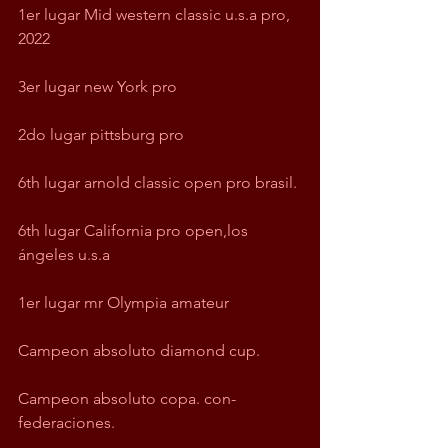
1er lugar Mid western classic u.s.a pro, 
2022
3er lugar new York pro
2do lugar pittsburg pro 
6th lugar arnold classic open pro brasil. 
6th lugar California pro open,los 
ángeles u.s.a
1er lugar mr Olympia amateur 
Campeon absoluto diamond cup. 
Campeon absoluto copa. con-
federaciones.